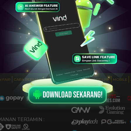
 FAIR
CARA BERMAIN
VIDEO TUTORIAL
ALTERNATIF LINK
MOBILE
Partner Kami :
ANAN TERJAMIN :